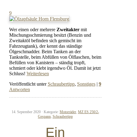
9
Wer einen oder mehrere
Zweitakter
mit
Mischungsschmierung besitzt (Benzin und
Zweitaktöl befinden sich gemischt im
Fahrzeugtank), der kennt das ständige
Ölgeschmadder. Beim Tanken an der
Tankstelle, beim Abfüllen von Ölflaschen, beim
Befüllen von Kanistern – ständig tropft,
schmiert oder klebt irgendwo Öl. Damit ist jetzt
Schluss!
Weiterlesen
Veröffentlicht unter
Schraubertipp
,
Sonstiges
|
9
Antworten
14. September 2020 ·
Kategorie:
Motorräder
,
MZ ES 250/2-
Gespann
,
Schraubertipp
Ein