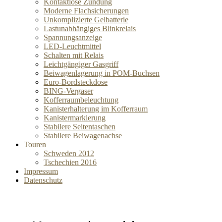
Kontaktlose Zündung
Moderne Flachsicherungen
Unkomplizierte Gelbatterie
Lastunabhängiges Blinkrelais
Spannungsanzeige
LED-Leuchtmittel
Schalten mit Relais
Leichtgängiger Gasgriff
Beiwagenlagerung in POM-Buchsen
Euro-Bordsteckdose
BING-Vergaser
Kofferraumbeleuchtung
Kanisterhalterung im Kofferraum
Kanistermarkierung
Stabilere Seitentaschen
Stabilere Beiwagenachse
Touren
Schweden 2012
Tschechien 2016
Impressum
Datenschutz