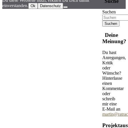
Du diese Webseite nutzt, erklärst Du Dich damit
Suche
einverstanden.
Ok
Datenschutz
Suchen
Deine
Meinung?
Du hast
Anregungen,
Kritik
oder
Wünsche?
Hinterlasse
einen
Kommentar
oder
schreib
mir eine
E-Mail an
martin@ratrac
Projektau