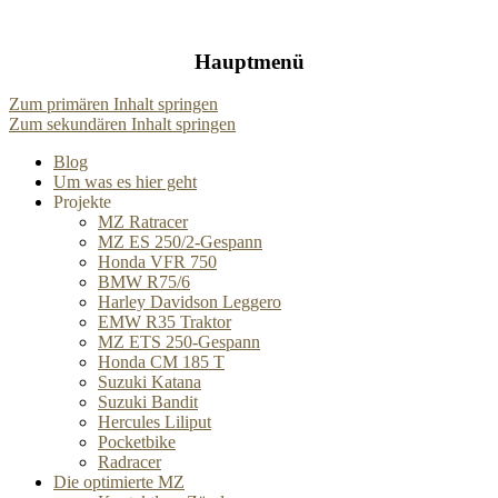
Hauptmenü
Zum primären Inhalt springen
Zum sekundären Inhalt springen
Blog
Um was es hier geht
Projekte
MZ Ratracer
MZ ES 250/2-Gespann
Honda VFR 750
BMW R75/6
Harley Davidson Leggero
EMW R35 Traktor
MZ ETS 250-Gespann
Honda CM 185 T
Suzuki Katana
Suzuki Bandit
Hercules Liliput
Pocketbike
Radracer
Die optimierte MZ