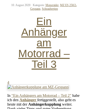
10. August 2020 ·
Kategorie:
Motorräder
,
MZ ES 250/2-
Gespann
,
Schraubertipp
Ein
Anhänger
am
Motorrad –
Teil 3
4
In
“Ein Anhängers am Motorrad – Teil 2”
habe
ich den
Anhänger
fertiggestellt, also geht es
heute mit der
Anhängerkupplung
weiter.
Dank vieler Tipps und guter Vorbereitung