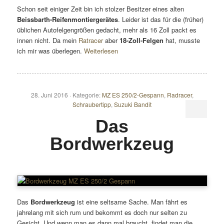
Schon seit einiger Zeit bin ich stolzer Besitzer eines alten
Beissbarth-Reifenmontiergerätes
. Leider ist das für die (früher)
üblichen Autofelgengrößen gedacht, mehr als 16 Zoll packt es
innen nicht. Da mein
Ratracer
aber
18-Zoll-Felgen
hat, musste
ich mir was überlegen.
Weiterlesen
28. Juni 2016 ·
Kategorie:
MZ ES 250/2-Gespann
,
Radracer
,
Schraubertipp
,
Suzuki Bandit
Das
Bordwerkzeug
Das
Bordwerkzeug
ist eine seltsame Sache. Man fährt es
jahrelang mit sich rum und bekommt es doch nur selten zu
Gesicht. Und wenn man es dann mal braucht, findet man die