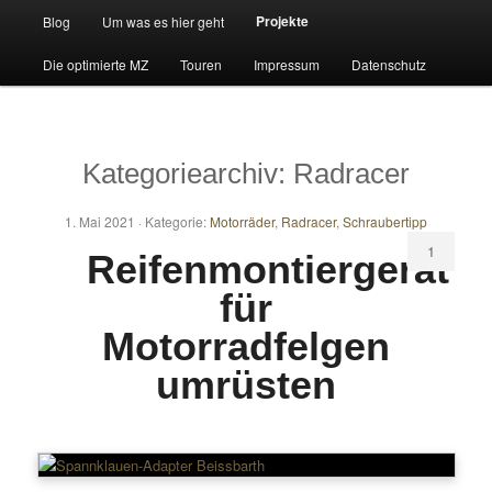
Hauptmenü
Projekte
Blog
Um was es hier geht
Zum primären Inhalt springen
Zum sekundären Inhalt springen
Die optimierte MZ
Touren
Impressum
Datenschutz
Kategoriearchiv:
Radracer
1. Mai 2021 ·
Kategorie:
Motorräder
,
Radracer
,
Schraubertipp
1
Reifenmontiergerät
für
Motorradfelgen
umrüsten