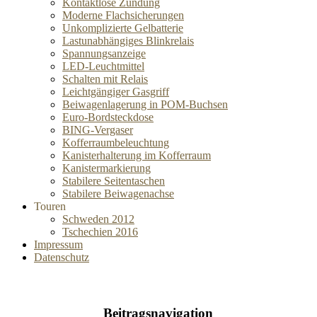
Kontaktlose Zündung
Moderne Flachsicherungen
Unkomplizierte Gelbatterie
Lastunabhängiges Blinkrelais
Spannungsanzeige
LED-Leuchtmittel
Schalten mit Relais
Leichtgängiger Gasgriff
Beiwagenlagerung in POM-Buchsen
Euro-Bordsteckdose
BING-Vergaser
Kofferraumbeleuchtung
Kanisterhalterung im Kofferraum
Kanistermarkierung
Stabilere Seitentaschen
Stabilere Beiwagenachse
Touren
Schweden 2012
Tschechien 2016
Impressum
Datenschutz
Beitragsnavigation