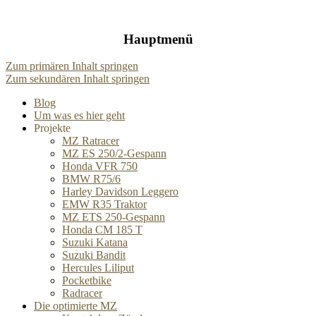
Hauptmenü
Zum primären Inhalt springen
Zum sekundären Inhalt springen
Blog
Um was es hier geht
Projekte
MZ Ratracer
MZ ES 250/2-Gespann
Honda VFR 750
BMW R75/6
Harley Davidson Leggero
EMW R35 Traktor
MZ ETS 250-Gespann
Honda CM 185 T
Suzuki Katana
Suzuki Bandit
Hercules Liliput
Pocketbike
Radracer
Die optimierte MZ