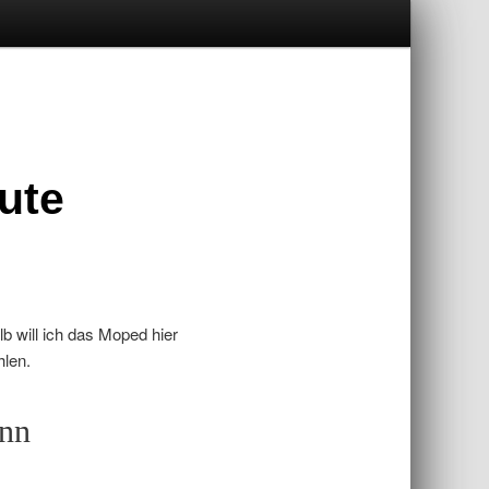
ute
b will ich das Moped hier
hlen.
ann