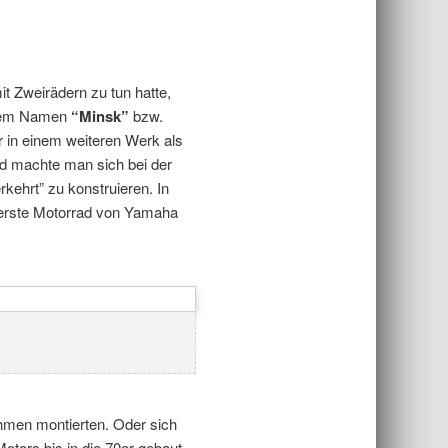
it Zweirädern zu tun hatte,
r dem Namen
“Minsk”
bzw.
 in einem weiteren Werk als
and machte man sich bei der
ehrt” zu konstruieren. In
 erste Motorrad von Yamaha
ahmen montierten. Oder sich
tors bis in die 70er gebaut,