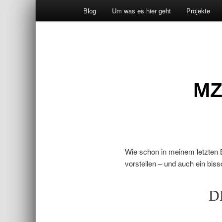
Hauptmenü
Blog
Um was es hier geht
Projekte
Zum primären Inhalt springen
Zum sekundären Inhalt springen
MZ
Wie schon in meinem letzten B
vorstellen – und auch ein bis
DK