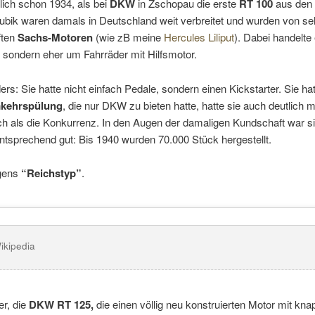
lich schon 1934, als bei
DKW
in Zschopau die erste
RT 100
aus den 
Kubik waren damals in Deutschland weit verbreitet und wurden von seh
ften
Sachs-Motoren
(wie zB meine
Hercules Liliput
). Dabei handelte
 sondern eher um Fahrräder mit Hilfsmotor.
rs: Sie hatte nicht einfach Pedale, sondern einen Kickstarter. Sie ha
kehrspülung
, die nur DKW zu bieten hatte, hatte sie auch deutlich 
h als die Konkurrenz. In den Augen der damaligen Kundschaft war sie
ntsprechend gut: Bis 1940 wurden 70.000 Stück hergestellt.
igens
“Reichstyp”
.
ikipedia
er, die
DKW RT 125,
die einen völlig neu konstruierten Motor mit kn