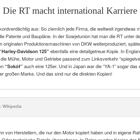
Die RT macht international Karriere
ekordverdächtig aus: So ziemlich jede Firma, die weltweit irgendwas m
 die Patente und Baupläne. In der Sowjetunion hat man die RT unte
n originalen Produktionsmaschinen von DKW weiterproduziert, später
“Harley-Davidson 125”
ebenfalls eine detailgetreue Kopie. In Engl
die Mühe, Motor und Getriebe passend zum Linksverkehr “spiegelverk
en
“Sokół”
auch eine 125er. Und in Japan war die “YA-1” sogar das
er großen Marke. Und das sind nur die direkten Kopien!
: Wikipedia
n von Herstellern, die nur den Motor kopiert haben und in eigene R
. Oder technische Details übernahmen. In Polen wurden Kopien des Mo