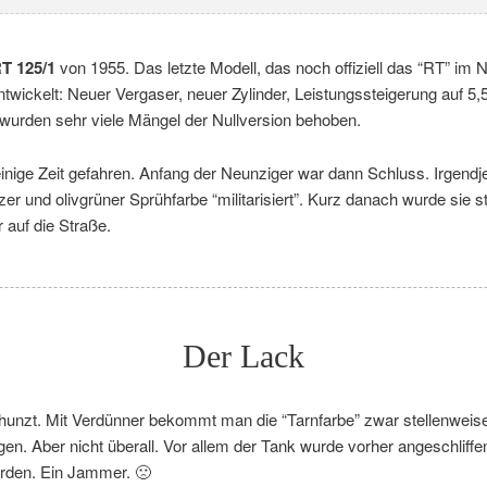
RT 125/1
von 1955. Das letzte Modell, das noch offiziell das “RT” im 
ntwickelt: Neuer Vergaser, neuer Zylinder, Leistungssteigerung auf 5
 wurden sehr viele Mängel der Nullversion behoben.
inige Zeit gefahren. Anfang der Neunziger war dann Schluss. Irgendje
zer und olivgrüner Sprühfarbe “militarisiert”. Kurz danach wurde sie s
 auf die Straße.
Der Lack
erhunzt. Mit Verdünner bekommt man die “Tarnfarbe” zwar stellenweis
egen. Aber nicht überall. Vor allem der Tank wurde vorher angeschliffe
erden. Ein Jammer. 🙁