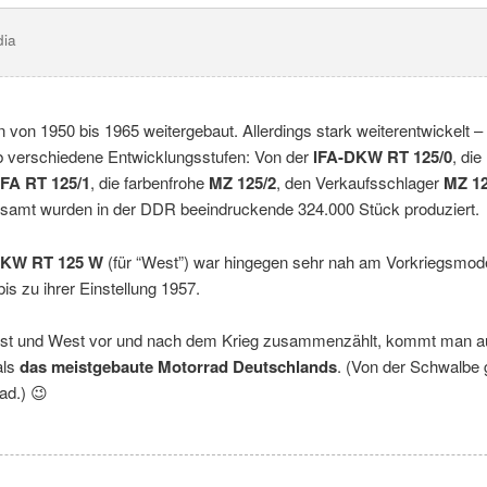
dia
von 1950 bis 1965 weitergebaut. Allerdings stark weiterentwickelt – 
ab verschiedene Entwicklungsstufen: Von der
IFA-DKW RT 125/0
, di
FA RT 125/1
, die farbenfrohe
MZ 125/2
, den Verkaufsschlager
MZ 12
esamt wurden in der DDR beeindruckende 324.000 Stück produziert.
KW RT 125 W
(für “West”) war hingegen sehr nah am Vorkriegsmodel
bis zu ihrer Einstellung 1957.
st und West vor und nach dem Krieg zusammenzählt, kommt man au
als
das meistgebaute Motorrad Deutschlands
. (Von der Schwalbe 
ad.) 😉