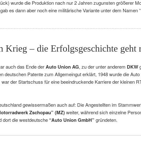
Stück) wurde die Produktion nach nur 2 Jahren zugunsten größerer M
4 gab es dann aber noch eine militärische Variante unter dem Namen
Krieg – die Erfolgsgeschichte geht r
war auch das Ende der
Auto Union AG
, zu der unter anderem
DKW
g
den deutschen Patente zum Allgemeingut erklärt, 1948 wurde die Aut
 war der Startschuss für eine beeindruckende Karriere der kleinen R
n Deutschland gewissermaßen auch auf: Die Angestellten im Stammw
otorradwerk Zschopau” (MZ)
weiter, während sich einzelne Perso
d dort die westdeutsche
“Auto Union GmbH”
gründeten.