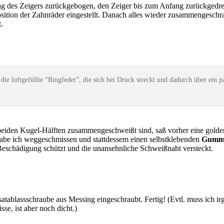
lag des Zeigers zurückgebogen, den Zeiger bis zum Anfang zurückgedre
osition der Zahnräder eingestellt. Danach alles wieder zusammengeschr
.
ie luftgefüllte “Ringfeder”, die sich bei Druck streckt und dadurch über ein 
 beiden Kugel-Hälften zusammengeschweißt sind, saß vorher eine golden
e habe ich weggeschmissen und stattdessem einen selbstklebenden
Gummi
 Beschädigung schützt und die unansehnliche Schweißnaht versteckt.
atablassschraube aus Messing eingeschraubt. Fertig! (Evtl. muss ich 
se, ist aber noch dicht.)