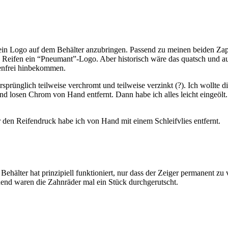
r ein Logo auf dem Behälter anzubringen. Passend zu meinen beiden Za
 Reifen ein “Pneumant”-Logo. Aber historisch wäre das quatsch und au
tenfrei hinbekommen.
rünglich teilweise verchromt und teilweise verzinkt (?). Ich wollte d
d losen Chrom von Hand entfernt. Dann habe ich alles leicht eingeölt.
 den Reifendruck habe ich von Hand mit einem Schleifvlies entfernt.
hälter hat prinzipiell funktioniert, nur dass der Zeiger permanent zu v
end waren die Zahnräder mal ein Stück durchgerutscht.