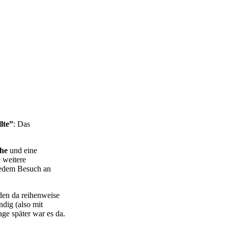
lte”
: Das
che
und eine
 weitere
 jedem Besuch an
den da reihenweise
ndig (also mit
ge später war es da.