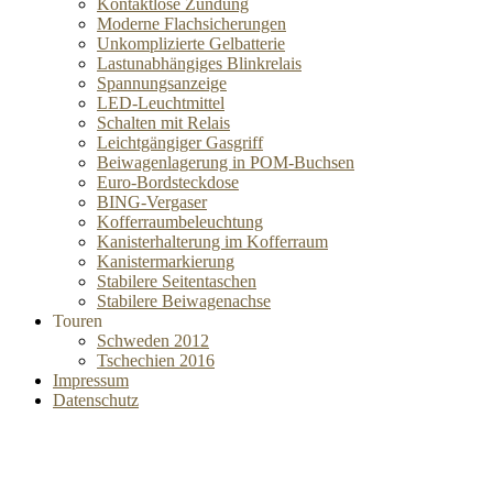
Kontaktlose Zündung
Moderne Flachsicherungen
Unkomplizierte Gelbatterie
Lastunabhängiges Blinkrelais
Spannungsanzeige
LED-Leuchtmittel
Schalten mit Relais
Leichtgängiger Gasgriff
Beiwagenlagerung in POM-Buchsen
Euro-Bordsteckdose
BING-Vergaser
Kofferraumbeleuchtung
Kanisterhalterung im Kofferraum
Kanistermarkierung
Stabilere Seitentaschen
Stabilere Beiwagenachse
Touren
Schweden 2012
Tschechien 2016
Impressum
Datenschutz