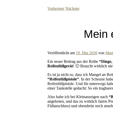
Vorheriger
Nächster
Mein 
Veröffentlicht am
19. Mai 2026
von
Mart
Ein neuer Beitrag aus der Reihe
“Dinge,
Reifenfüllgerät
! 🙂 Braucht wirklich ni
Es ist ja nicht so, dass ich Mangel an Re
“Reifenfüllpistole”
. In der Scheune hab
Reifenfüllpistole. Und für unterwegs hab
einer Tankstelle gedacht: So ein tragbar
Also habe ich bei Kleinanzeigen nach
“R
angeboten, und das zu wirklich fairen Prei
Füllanschluss) und obendrein noch ansehn