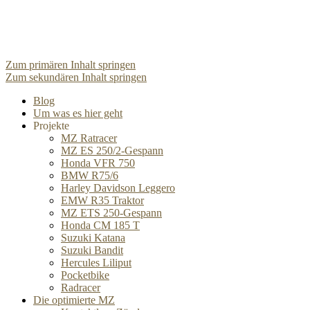
Zum primären Inhalt springen
Zum sekundären Inhalt springen
Blog
Um was es hier geht
Projekte
MZ Ratracer
MZ ES 250/2-Gespann
Honda VFR 750
BMW R75/6
Harley Davidson Leggero
EMW R35 Traktor
MZ ETS 250-Gespann
Honda CM 185 T
Suzuki Katana
Suzuki Bandit
Hercules Liliput
Pocketbike
Radracer
Die optimierte MZ