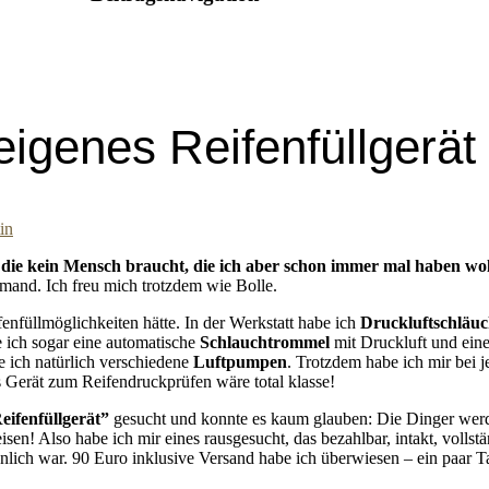
eigenes Reifenfüllgerät
in
 die kein Mensch braucht, die ich aber schon immer mal haben wol
emand. Ich freu mich trotzdem wie Bolle.
ifenfüllmöglichkeiten hätte. In der Werkstatt habe ich
Druckluftschläu
e ich sogar eine automatische
Schlauchtrommel
mit Druckluft und eine
e ich natürlich verschiedene
Luftpumpen
. Trotzdem habe ich mir bei
es Gerät zum Reifendruckprüfen wäre total klasse!
eifenfüllgerät”
gesucht und konnte es kaum glauben: Die Dinger wer
sen! Also habe ich mir eines rausgesucht, das bezahlbar, intakt, vollstä
lich war. 90 Euro inklusive Versand habe ich überwiesen – ein paar Ta