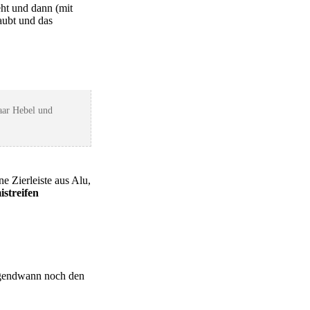
ht und dann (mit
aubt und das
paar Hebel und
e Zierleiste aus Alu,
streifen
irgendwann noch den