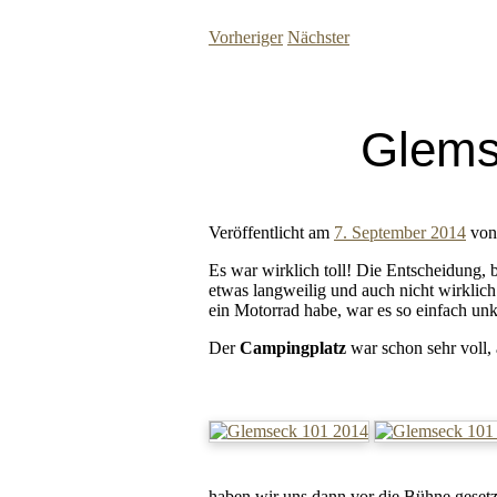
Vorheriger
Nächster
Glems
Veröffentlicht am
7. September 2014
vo
Es war wirklich toll! Die Entscheidung, 
etwas langweilig und auch nicht wirklich
ein Motorrad habe, war es so einfach unk
Der
Campingplatz
war schon sehr voll, 
haben wir uns dann vor die Bühne gesetz