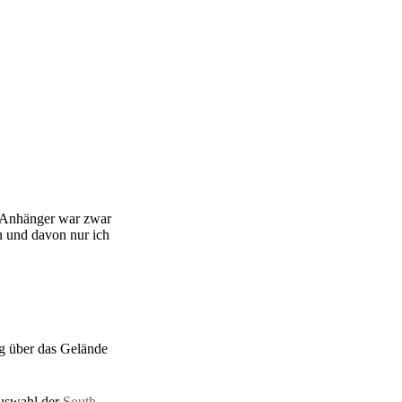
nd Anhänger war zwar
n und davon nur ich
g über das Gelände
auswahl der
South