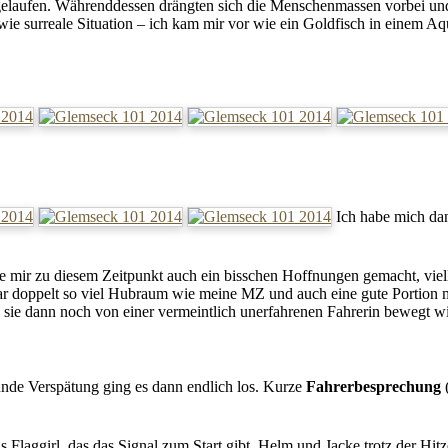
 gelaufen. Währenddessen drängten sich die Menschenmassen vorbei u
ie surreale Situation – ich kam mir vor wie ein Goldfisch in einem Aq
Ich habe mich dan
e mir zu diesem Zeitpunkt auch ein bisschen Hoffnungen gemacht, viell
doppelt so viel Hubraum wie meine MZ und auch eine gute Portion m
 sie dann noch von einer vermeintlich unerfahrenen Fahrerin bewegt
unde Verspätung ging es dann endlich los. Kurze
Fahrerbesprechung
s Flaggirl, das das Signal zum Start gibt. Helm und Jacke trotz der Hit