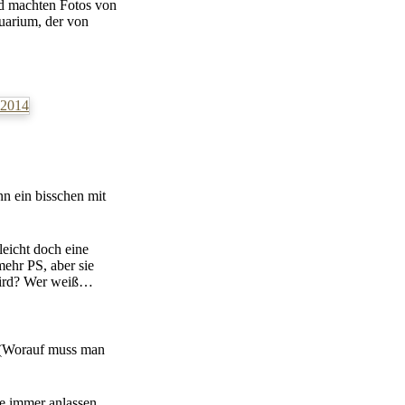
nd machten Fotos von
uarium, der von
n ein bisschen mit
eicht doch eine
ehr PS, aber sie
 wird? Wer weiß…
(Worauf muss man
ze immer anlassen.