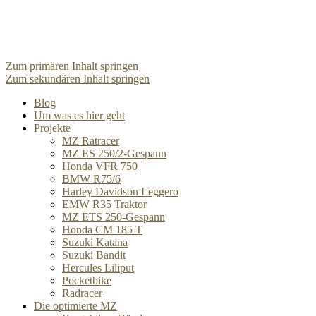
Zum primären Inhalt springen
Zum sekundären Inhalt springen
Blog
Um was es hier geht
Projekte
MZ Ratracer
MZ ES 250/2-Gespann
Honda VFR 750
BMW R75/6
Harley Davidson Leggero
EMW R35 Traktor
MZ ETS 250-Gespann
Honda CM 185 T
Suzuki Katana
Suzuki Bandit
Hercules Liliput
Pocketbike
Radracer
Die optimierte MZ