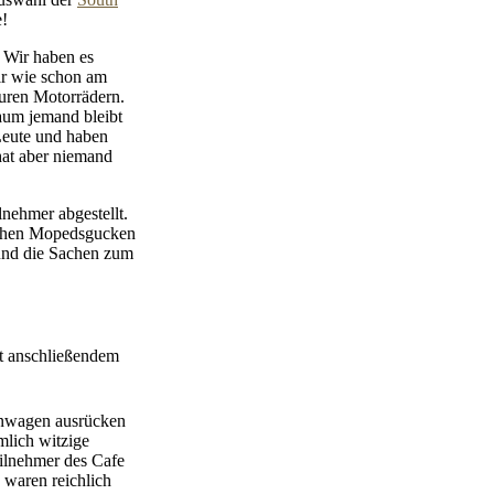
e!
 Wir haben es
ir wie schon am
euren Motorrädern.
Kaum jemand bleibt
Leute und haben
hat aber niemand
lnehmer abgestellt.
sschen Mopedsgucken
 und die Sachen zum
t anschließendem
kenwagen ausrücken
mlich witzige
eilnehmer des Cafe
 waren reichlich