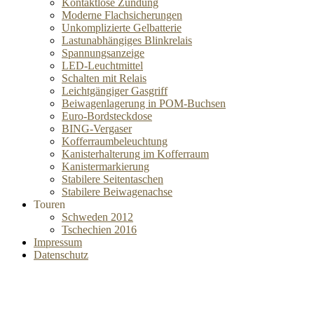
Kontaktlose Zündung
Moderne Flachsicherungen
Unkomplizierte Gelbatterie
Lastunabhängiges Blinkrelais
Spannungsanzeige
LED-Leuchtmittel
Schalten mit Relais
Leichtgängiger Gasgriff
Beiwagenlagerung in POM-Buchsen
Euro-Bordsteckdose
BING-Vergaser
Kofferraumbeleuchtung
Kanisterhalterung im Kofferraum
Kanistermarkierung
Stabilere Seitentaschen
Stabilere Beiwagenachse
Touren
Schweden 2012
Tschechien 2016
Impressum
Datenschutz