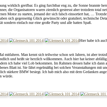
ng wirklich greifbar. Es ging furchtbar eng zu, die Sonne brannte herun
r, die Organisatoren waren ziemlich gestresst aber trotzdem total nett,
enen Motor zu starten, jemand der sich falsch einsortiert hat, … Trotzdem
ben sich gegenseitig Glück gewünscht oder gratuliert, technische Det
ät sondern einfach nur eine große Party und alle hatten Spaß.
Hier habe ich au
al mitfahren. Man kennt sich teilweise schon seit Jahren, ist aber trotzd
ndlich und heißt sie herzlich willkommen. Auch hier hat keiner abfällig
ndern ich habe viel Lob bekommen. Im Rahmen dessen habe ich dann
enes Blatt ist. Sie fährt regelmäßig bei solchen Veranstaltungen mit un
lich stärkere BMW besiegt. Ich hab mich also mit dem Gedanken angef
en würde.