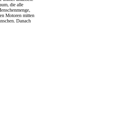
aum, die alle
e Menschenmenge,
den Motoren mitten
wünschen. Danach