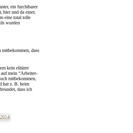
ter, ein furchtbarer
 hier und da einer,
 eine total tolle
ails wurden
ch mitbekommen, dass
em kein elitärer
 auf mein “Arbeiter-
 auch mitbekommen,
d hat z. B. beim
reundet, dass ich