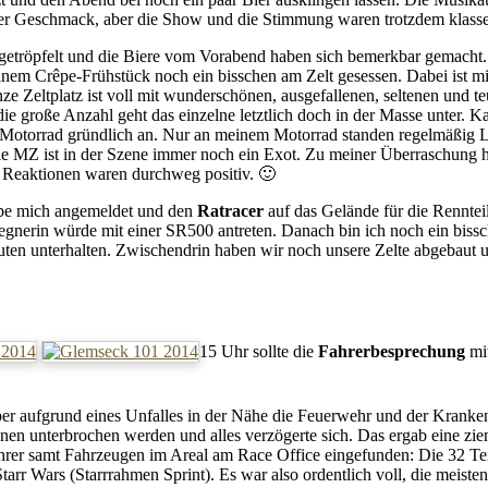
ser Geschmack, aber die Show und die Stimmung waren trotzdem klass
getröpfelt und die Biere vom Vorabend haben sich bemerkbar gemacht.
einem
Crêpe
-Frühstück noch ein bisschen am Zelt gesessen. Dabei ist m
e Zeltplatz ist voll mit wunderschönen, ausgefallenen, seltenen und t
 die große Anzahl geht das einzelne letztlich doch in der Masse unter. 
n Motorrad gründlich an. Nur an meinem Motorrad standen regelmäßig 
olle MZ ist in der Szene immer noch ein Exot. Zu meiner Überraschung 
e Reaktionen waren durchweg positiv. 🙂
abe mich angemeldet und den
Ratracer
auf das Gelände für die Renntei
gnerin würde mit einer SR500 antreten. Danach bin ich noch ein bi
uten unterhalten. Zwischendrin haben wir noch unsere Zelte abgebaut
15 Uhr sollte die
Fahrerbesprechung
mi
aber aufgrund eines Unfalles in der Nähe die Feuerwehr und der Kran
nen unterbrochen werden und alles verzögerte sich. Das ergab eine zie
 Fahrer samt Fahrzeugen im Areal am Race Office eingefunden: Die 32 T
arr Wars (Starrrahmen Sprint). Es war also ordentlich voll, die meisten