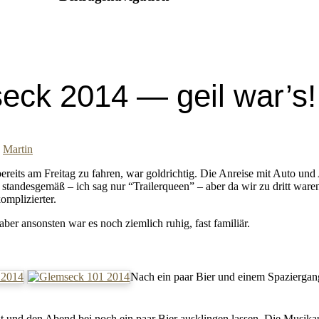
eck 2014 — geil war’s!
n
Martin
bereits am Freitag zu fahren, war goldrichtig. Die Anreise mit Auto u
 standesgemäß – ich sag nur “Trailerqueen” – aber da wir zu dritt ware
omplizierter.
aber ansonsten war es noch ziemlich ruhig, fast familiär.
Nach ein paar Bier und einem Spaziergan
t und den Abend bei noch ein paar Bier ausklingen lassen. Die Musik