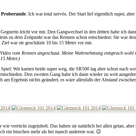
e
Proberunde
. Ich war total nervös. Der Start lief eigentlich super, aber
egnerin leicht vor mir. Den Gangwechsel in den dritten habe ich dann
, denn zu dem Zeitpunkt war das Rennen schon entschieden: Sie war deu
Ziel war sie geschätzte 10 bis 15 Meter vor mir.
in Video vom Rennen angeschaut. Meine Wahrnehmung entsprach wohl n
 15 Meter.)
 Spiel: Wir kamen beide super weg, die SR500 lag aber schon nach we
entschieden. Den zweiten Gang habe ich dann wieder zu weit ausgedre
ich am Ergebnis nichts geändert, es wäre allenfalls der Abstand zwische
wie verrückt zugejubelt. Das haben sie natürlich bei allen getan, aber 
ch ein bisschen mehr als bei manch anderem war. 😉