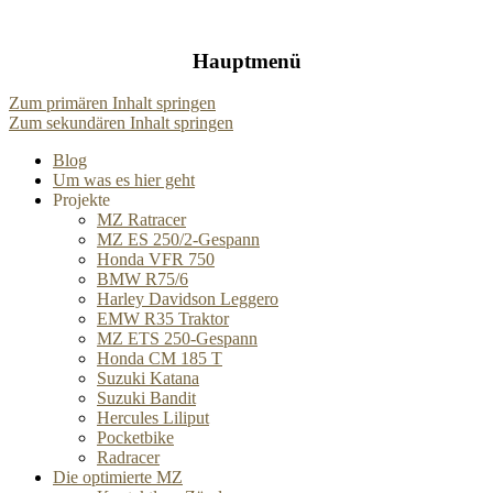
Hauptmenü
Zum primären Inhalt springen
Zum sekundären Inhalt springen
Blog
Um was es hier geht
Projekte
MZ Ratracer
MZ ES 250/2-Gespann
Honda VFR 750
BMW R75/6
Harley Davidson Leggero
EMW R35 Traktor
MZ ETS 250-Gespann
Honda CM 185 T
Suzuki Katana
Suzuki Bandit
Hercules Liliput
Pocketbike
Radracer
Die optimierte MZ