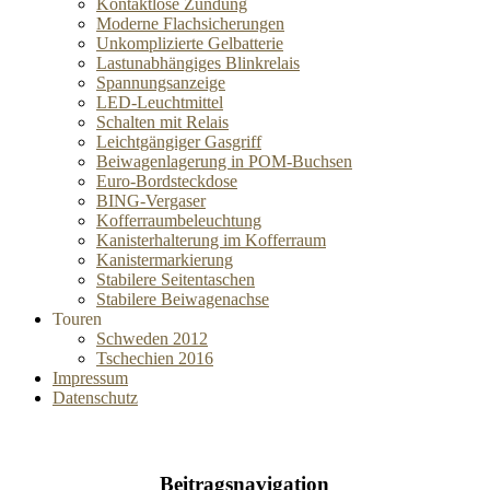
Kontaktlose Zündung
Moderne Flachsicherungen
Unkomplizierte Gelbatterie
Lastunabhängiges Blinkrelais
Spannungsanzeige
LED-Leuchtmittel
Schalten mit Relais
Leichtgängiger Gasgriff
Beiwagenlagerung in POM-Buchsen
Euro-Bordsteckdose
BING-Vergaser
Kofferraumbeleuchtung
Kanisterhalterung im Kofferraum
Kanistermarkierung
Stabilere Seitentaschen
Stabilere Beiwagenachse
Touren
Schweden 2012
Tschechien 2016
Impressum
Datenschutz
Beitragsnavigation