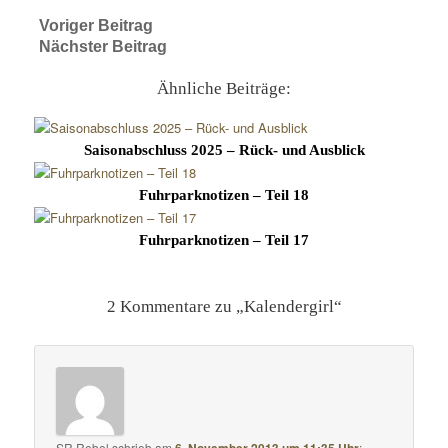
Voriger Beitrag
Nächster Beitrag
Ähnliche Beiträge:
Saisonabschluss 2025 – Rück- und Ausblick
Fuhrparknotizen – Teil 18
Fuhrparknotizen – Teil 17
2 Kommentare zu „
Kalendergirl
“
SR Rebel
schrieb
am
6. November 2013 um 11:35 Uhr
: