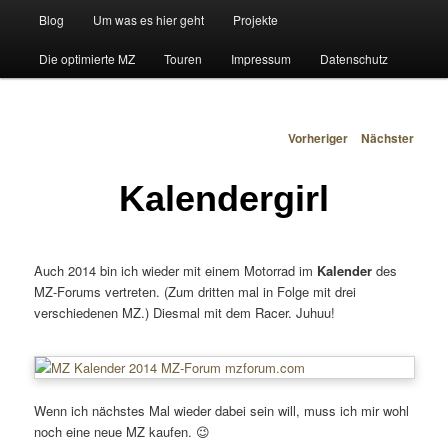
Hauptmenü
Blog
Um was es hier geht
Projekte
Zum primären Inhalt springen
Zum sekundären Inhalt springen
Die optimierte MZ
Touren
Impressum
Datenschutz
Beitragsnavigation
Vorheriger
Nächster
Kalendergirl
Auch 2014 bin ich wieder mit einem Motorrad im
Kalender
des
MZ-Forums vertreten. (Zum dritten mal in Folge mit drei
verschiedenen MZ.) Diesmal mit dem Racer. Juhuu!
Wenn ich nächstes Mal wieder dabei sein will, muss ich mir wohl
noch eine neue MZ kaufen. 😉