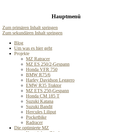
Hauptmenü
Zum primären Inhalt springen
Zum sekundären Inhalt springen
Blog
Um was es hier geht
Projekte
MZ Ratracer
MZ ES 250/2-Gespann
Honda VFR 750
BMW R75/6
Harley Davidson Leggero
EMW R35 Traktor
MZ ETS 250-Gespann
Honda CM 185 T
Suzuki Katana
Suzuki Bandit
Hercules Liliput
Pocketbike
Radracer
Die optimierte MZ