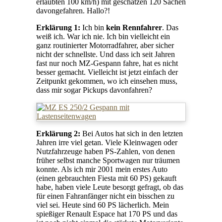
erlaubten 100 km/h) mit geschätzen 120 Sachen
davongefahren. Hallo?!
Erklärung 1:
Ich bin
kein Rennfahrer
. Das
weiß ich. War ich nie. Ich bin vielleicht ein
ganz routinierter Motorradfahrer, aber sicher
nicht der schnellste. Und dass ich seit Jahren
fast nur noch MZ-Gespann fahre, hat es nicht
besser gemacht. Vielleicht ist jetzt einfach der
Zeitpunkt gekommen, wo ich einsehen muss,
dass mir sogar Pickups davonfahren?
Erklärung 2:
Bei Autos hat sich in den letzten
Jahren irre viel getan. Viele Kleinwagen oder
Nutzfahrzeuge haben PS-Zahlen, von denen
früher selbst manche Sportwagen nur träumen
konnte. Als ich mir 2001 mein erstes Auto
(einen gebrauchten Fiesta mit 60 PS) gekauft
habe, haben viele Leute besorgt gefragt, ob das
für einen Fahranfänger nicht ein bisschen zu
viel sei. Heute sind 60 PS lächerlich. Mein
spießiger Renault Espace hat 170 PS und das