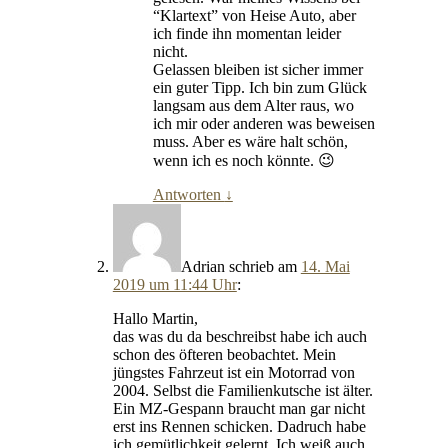
“Klartext” von Heise Auto, aber
ich finde ihn momentan leider
nicht.
Gelassen bleiben ist sicher immer
ein guter Tipp. Ich bin zum Glück
langsam aus dem Alter raus, wo
ich mir oder anderen was beweisen
muss. Aber es wäre halt schön,
wenn ich es noch könnte. 😉
Antworten
↓
Adrian
schrieb
am
14. Mai
2019 um 11:44 Uhr
:
Hallo Martin,
das was du da beschreibst habe ich auch
schon des öfteren beobachtet. Mein
jüngstes Fahrzeut ist ein Motorrad von
2004. Selbst die Familienkutsche ist älter.
Ein MZ-Gespann braucht man gar nicht
erst ins Rennen schicken. Dadruch habe
ich gemütlichkeit gelernt. Ich weiß auch,