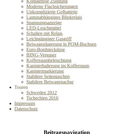
Kontaktlose Zündung
Moderne Flachsicherungen
Unkomplizierte Gelbatterie
Lastunabhängiges Blinkrelais
Spannungsanzeige
LED-Leuchtmittel
Schalten mit Relais
Leichtgängiger Gasgriff
Beiwagenlagerung in POM-Buchsen
Euro-Bordsteckdose
BING-Vergaser
Kofferraumbeleuchtung
Kanisterhalterung im Kofferraum
Kanistermarkierung
Stabilere Seitentaschen
Stabilere Beiwagenachse
Touren
Schweden 2012
Tschechien 2016
Impressum
Datenschutz
Beitragsnavigation