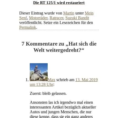
Die RT 125/1 wird restauriert
Dieser Eintrag wurde von
Martin
unter
Mein
Senf
,
Motorräder
,
Ratracer
,
Suzuki Bandit
veröffentlicht. Setze ein Lesezeichen für den
Permalink
.
7 Kommentare zu „
Hat sich die
Welt weitergedreht?
“
Max
schrieb
am
13. Mai 2019
um 13:28 Uhr
:
Zuerst: bleib gelassen.
Ansonsten las ich irgendwo mal einen
interessanten Artikel bezüglich aktueller
Autos und jungen Menschen, die nur
diese kenne, dass sie ein ganz anderes