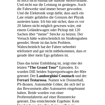
ist noch nicht einmal die stärkste Motorvariante.
Und nicht nur die Leistung ist gestiegen. Auch
die Fahrwerke sind immer besser geworden.
Und die Elektronik sorgt dafür, dass auch ein
Laie relativ gefahrlos die Grenzen der Physik
austesten kann. Ich bin mir sicher, dass es vor
20 Jahren nicht möglich gewesen wäre, mit
einem Geländewagen oder Pickup mit 120
Sachen über “meine” Strecke zu heizen. Der
Versuch hätte wahrscheinlich im Straßengraben
geendet. Heute ist das kein Problem.
Wahrscheinlich hat der Fahrer nebenbei
telefoniert und gar nicht mitbekommen, dass er
gerade über mein Ego gefahren ist.
Dass das keine Einbildung ist, zeigt eine der
letzten
“The Grand Tour”
Episoden. Es
wurden DIE beiden Supersportwagen der 80er
getestet: Der
Lamborghini Countach
und der
Ferrari Testarossa
. Namen wie Donnerhall.
PS-Ikonen. Automobile Götter, die sich tief in
das Bewusstsein aller Autonarren eingebrannt
haben. Beide wurden von einer
Profirennfahrerin auf einer Rennstrecke
getestet. Das ernüchternde Ergebnis: Kein