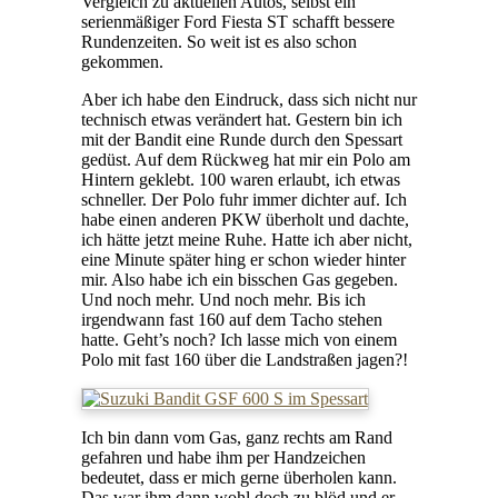
Vergleich zu aktuellen Autos, selbst ein
serienmäßiger Ford Fiesta ST schafft bessere
Rundenzeiten. So weit ist es also schon
gekommen.
Aber ich habe den Eindruck, dass sich nicht nur
technisch etwas verändert hat. Gestern bin ich
mit der Bandit eine Runde durch den Spessart
gedüst. Auf dem Rückweg hat mir ein Polo am
Hintern geklebt. 100 waren erlaubt, ich etwas
schneller. Der Polo fuhr immer dichter auf. Ich
habe einen anderen PKW überholt und dachte,
ich hätte jetzt meine Ruhe. Hatte ich aber nicht,
eine Minute später hing er schon wieder hinter
mir. Also habe ich ein bisschen Gas gegeben.
Und noch mehr. Und noch mehr. Bis ich
irgendwann fast 160 auf dem Tacho stehen
hatte. Geht’s noch? Ich lasse mich von einem
Polo mit fast 160 über die Landstraßen jagen?!
Ich bin dann vom Gas, ganz rechts am Rand
gefahren und habe ihm per Handzeichen
bedeutet, dass er mich gerne überholen kann.
Das war ihm dann wohl doch zu blöd und er