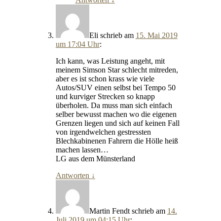
Eli
schrieb
am
15. Mai 2019
um 17:04 Uhr
:
Ich kann, was Leistung angeht, mit
meinem Simson Star schlecht mitreden,
aber es ist schon krass wie viele
Autos/SUV einen selbst bei Tempo 50
und kurviger Strecken so knapp
überholen. Da muss man sich einfach
selber bewusst machen wo die eigenen
Grenzen liegen und sich auf keinen Fall
von irgendwelchen gestressten
Blechkabinenen Fahrern die Hölle heiß
machen lassen…
LG aus dem Münsterland
Antworten
↓
Martin Fendt
schrieb
am
14.
Juli 2019 um 04:15 Uhr
: