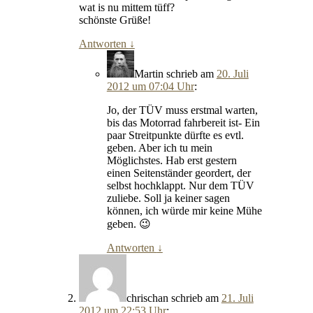
wat is nu mittem tüff?
schönste Grüße!
Antworten
↓
Martin
schrieb
am
20. Juli
2012 um 07:04 Uhr
:
Jo, der TÜV muss erstmal warten,
bis das Motorrad fahrbereit ist- Ein
paar Streitpunkte dürfte es evtl.
geben. Aber ich tu mein
Möglichstes. Hab erst gestern
einen Seitenständer geordert, der
selbst hochklappt. Nur dem TÜV
zuliebe. Soll ja keiner sagen
können, ich würde mir keine Mühe
geben. 😉
Antworten
↓
chrischan
schrieb
am
21. Juli
2012 um 22:53 Uhr
: