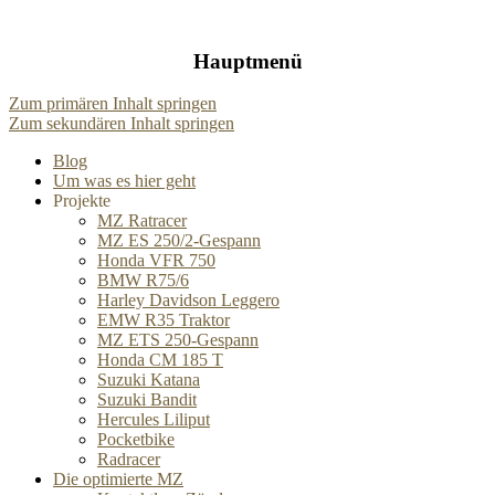
Hauptmenü
Zum primären Inhalt springen
Zum sekundären Inhalt springen
Blog
Um was es hier geht
Projekte
MZ Ratracer
MZ ES 250/2-Gespann
Honda VFR 750
BMW R75/6
Harley Davidson Leggero
EMW R35 Traktor
MZ ETS 250-Gespann
Honda CM 185 T
Suzuki Katana
Suzuki Bandit
Hercules Liliput
Pocketbike
Radracer
Die optimierte MZ