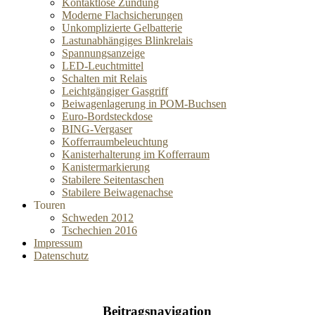
Kontaktlose Zündung
Moderne Flachsicherungen
Unkomplizierte Gelbatterie
Lastunabhängiges Blinkrelais
Spannungsanzeige
LED-Leuchtmittel
Schalten mit Relais
Leichtgängiger Gasgriff
Beiwagenlagerung in POM-Buchsen
Euro-Bordsteckdose
BING-Vergaser
Kofferraumbeleuchtung
Kanisterhalterung im Kofferraum
Kanistermarkierung
Stabilere Seitentaschen
Stabilere Beiwagenachse
Touren
Schweden 2012
Tschechien 2016
Impressum
Datenschutz
Beitragsnavigation